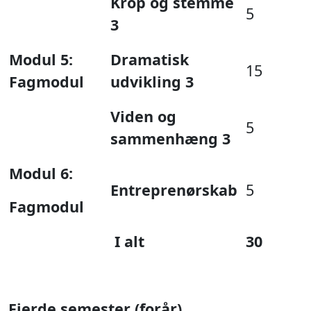
Krop og stemme
5
3
Modul 5:
Dramatisk
15
Fagmodul
udvikling 3
Viden og
5
sammenhæng 3
Modul 6:
Entreprenørskab
5
Fagmodul
I alt
30
Fjerde semester (forår)