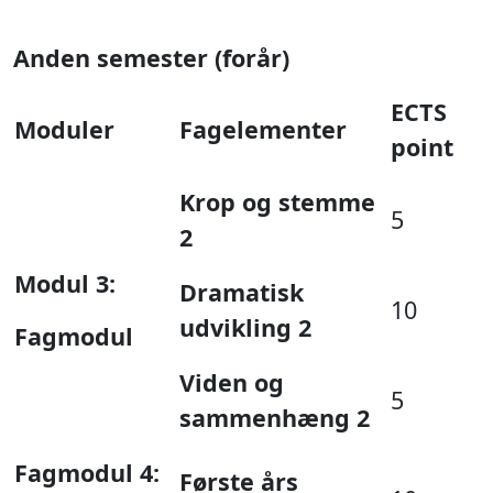
Anden semester (forår)
ECTS
Moduler
Fagelementer
point
Krop og stemme
5
2
Modul 3:
Dramatisk
10
udvikling 2
Fagmodul
Viden og
5
sammenhæng 2
Fagmodul 4:
Første års