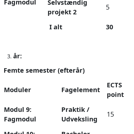
Fagmodul
Selvstændig
5
projekt 2
I alt
30
år:
Femte semester (efterår)
ECTS
Moduler
Fagelement
point
Modul 9:
Praktik /
15
Fagmodul
Udveksling
Modul 10:
Bachelor