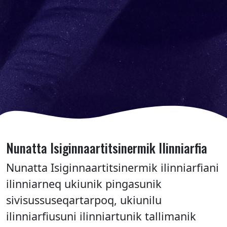
Nunatta Isiginnaartitsinermik Ilinniarfia
Nunatta Isiginnaartitsinermik ilinniarfiani
ilinniarneq ukiunik pingasunik
sivisussuseqartarpoq, ukiunilu
ilinniarfiusuni ilinniartunik tallimanik