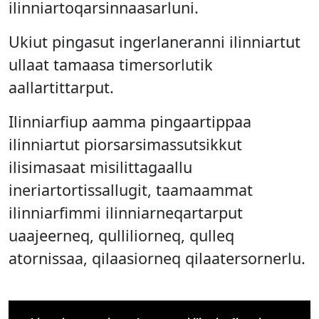
ilinniartoqarsinnaasarluni.
Ukiut pingasut ingerlaneranni ilinniartut
ullaat tamaasa timersorlutik
aallartittarput.
Ilinniarfiup aamma pingaartippaa
ilinniartut piorsarsimassutsikkut
ilisimasaat misilittagaallu
ineriartortissallugit, taamaammat
ilinniarfimmi ilinniarneqartarput
uaajeerneq, qulliliorneq, qulleq
atornissaa, qilaasiorneq qilaatersornerlu.