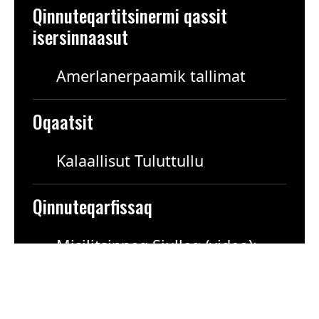
Qinnuteqartitsinermi qassit
isersinnaasut
Amerlanerpaamik tallimat
Oqaatsit
Kalaallisut Tuluttullu
Qinnuteqarfissaq
Misilitsinneq Siulleq (video):
Januar 2028. Misilitsinnerup tullia:
Ullulerneqassaaq.