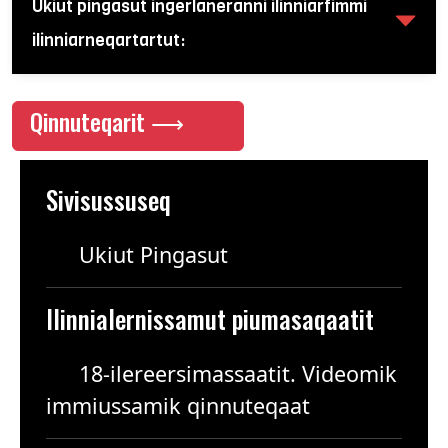
Ukiut pingasut ingerlaneranni ilinniarfimmi
ilinniarneqartartut:
Qinnuteqarit ⟶
Sivisussuseq
Ukiut Pingasut
Ilinnialernissamut piumasaqaatit
18-ilereersimassaatit. Videomik
immiussamik qinnuteqaat