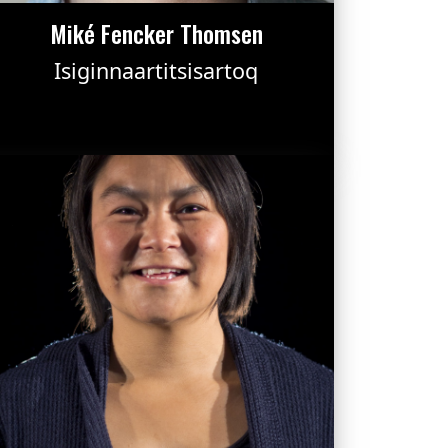
Miké Fencker Thomsen
Isiginnaartitsisartoq