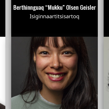
Berthinnguaq “Mukku” Olsen Geisler
Isiginnaartitsisartoq