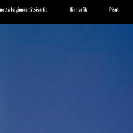
natta Isiginnaartitsisarfia
Ilinniarfik
Pisut