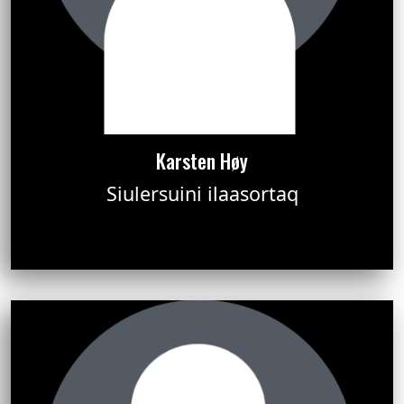
Karsten Høy
Siulersuini ilaasortaq