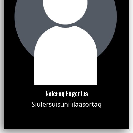
Naleraq Eugenius
Siulersuisuni ilaasortaq