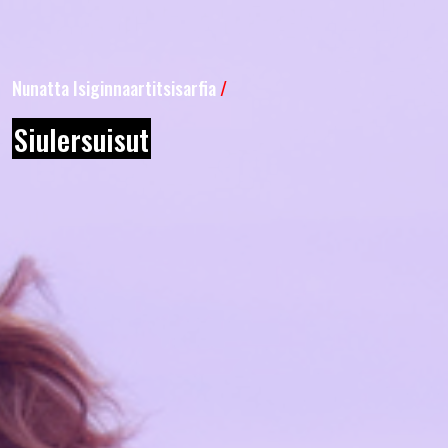
Nunatta Isiginnaartitsisarfia
/
Siulersuisut