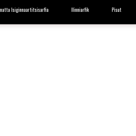
natta Isiginnaartitsisarfia
Ilinniarfik
Pisut