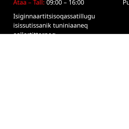
Ataa – Tall:
09:00 – 16:00
Pu
Isiginnaartitsisoqassatillugu
isissutissanik tuniniaaneq
aallartittarpoq
isiginnaartitsinissamut akunneq
ataaseq sioqqullugu.
2459552 © All rights reserved Nunatta Isiginnaartitsisarfia