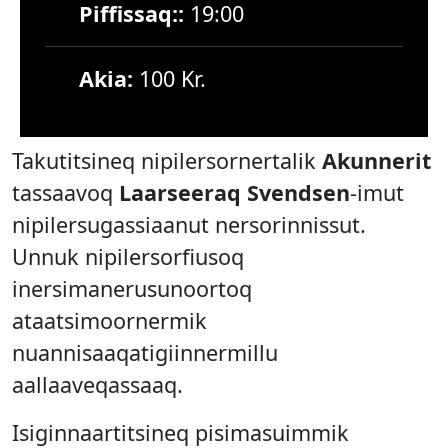
Piffissaq::
19:00
Akia:
100 Kr.
Takutitsineq nipilersornertalik
Akunnerit
tassaavoq
Laarseeraq Svendsen
-imut
nipilersugassiaanut nersorinnissut.
Unnuk nipilersorfiusoq
inersimanerusunoortoq
ataatsimoornermik
nuannisaaqatigiinnermillu
aallaaveqassaaq.
Isiginnaartitsineq pisimasuimmik