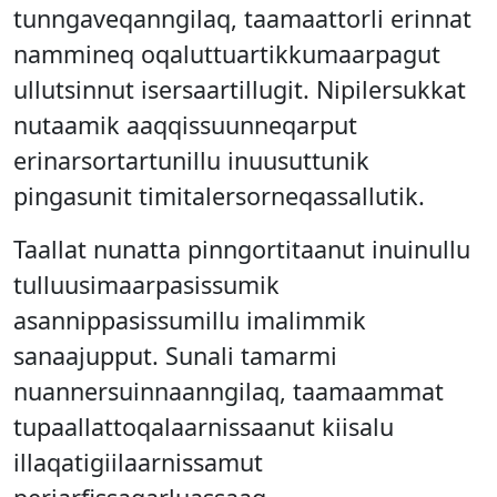
tunngaveqanngilaq, taamaattorli erinnat
nammineq oqaluttuartikkumaarpagut
ullutsinnut isersaartillugit. Nipilersukkat
nutaamik aaqqissuunneqarput
erinarsortartunillu inuusuttunik
pingasunit timitalersorneqassallutik.
Taallat nunatta pinngortitaanut inuinullu
tulluusimaarpasissumik
asannippasissumillu imalimmik
sanaajupput. Sunali tamarmi
nuannersuinnaanngilaq, taamaammat
tupaallattoqalaarnissaanut kiisalu
illaqatigiilaarnissamut