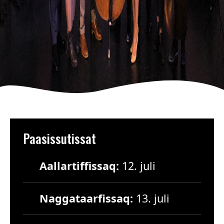
Paasissutissat
Aallartiffissaq:
12. juli
Naggataarfissaq:
13. juli