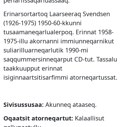
periarfissaqarluassaaq.
Erinarsortartoq Laarseeraq Svendsen
(1926-1975) 1950-60-kkunni
tusaamaneqarlualerpoq. Erinnat 1958-
1975-illu akornanni immiunneqarnikut
suliarilluarneqarlutik 1990-mi
saqqummersinneqarput CD-tut. Tassalu
taakkuupput erinnat
isiginnaartsitisarfimmi atorneqartussat.
Sivisussusaa:
Akunneq ataaseq.
Oqaatsit atorneqartut:
Kalaallisut