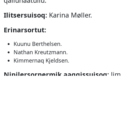
qallunaatullu.
Ilitsersuisoq:
Karina Møller.
Erinarsortut:
Kuunu Berthelsen.
Nathan Kreutzmann.
Kimmernaq Kjeldsen.
Nipilersornermik aaqqissuisoq:
Jim
Milne.
Nipilersortut:
Jim Milne.
Titken Jacobsen.
Hanne Saandvig Immanuelsen.