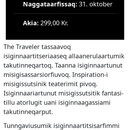
Naggataarfissaq:
31. oktober
Akia:
299,00 Kr.
The Traveler tassaavoq
isiginnaartitseriaaseq allaanerulaartumik
takutinneqartoq. Taanna isiginnaartunut
misigisassarsiorfiuvoq. Inspiration-i
misigissutsinik teaterimit pivoq.
Isiginnaariartunut misigissutsitik fantasi-
tillu atorlugit uani isiginnaagassiami
takutinneqarput.
Tunngaviusumik isiginnaartitsisarfimmi