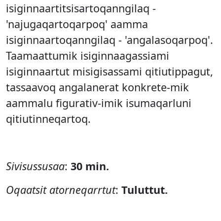
isiginnaartitsisartoqanngilaq -
'najugaqartoqarpoq' aamma
isiginnaartoqanngilaq - 'angalasoqarpoq'.
Taamaattumik isiginnaagassiami
isiginnaartut misigisassami qitiutippagut,
tassaavoq angalanerat konkrete-mik
aammalu figurativ-imik isumaqarluni
qitiutinneqartoq.
Sivisussusaa
:
30 min.
Oqaatsit atorneqarrtut
:
Tuluttut.