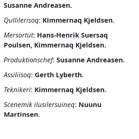
Susanne Andreasen.
Qullilerisoq
:
Kimmernaq Kjeldsen.
Mersortut
:
Hans-Henrik Suersaq
Poulsen, Kimmernaq Kjeldsen.
Produktionschef
:
Susanne Andreasen.
Assiliisoq
:
Gerth Lyberth.
Teknikeri
:
Kimmernaq Kjeldsen.
Scenemik ilusilersuineq
:
Nuunu
Martinsen.
Aqutsisut
:
Edvard Lyberth aamma