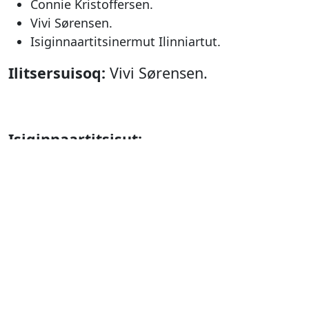
Connie Kristoffersen.
Vivi Sørensen.
Isiginnaartitsinermut Ilinniartut.
Ilitsersuisoq:
Vivi Sørensen.
Isiginnaartitsisut:
Miki Petrussen
Camilla Mølgaard
Kuka Fleischer
Malu Egede Lynge
Klaus Geisler
Nukakkuluk Kreutzmann