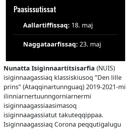
Paasissutissat
Aallartiffissaq:
18. maj
Naggataarfissaq:
23. maj
Nunatta Isiginnaartitsisarfia
(NUIS)
isiginnaagassiaq klassiskiusoq "Den lille
prins" (Ataqqinartunnguaq) 2019-2021-mi
ilinniarnertuunngorniarnermi
isiginnaagassiaasimasoq
isiginnaagassiatut takuteqqippaa.
Isiginnaagassiaq Corona peqqutigalugu