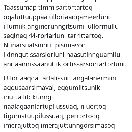
Taassumap timmisartortartoq
oqaluttuuppaa ulloriaaqqameerluni
illumiik anginerunngitsumi, ullormullu
seqineq 44-roriarluni tarrittartoq.
Nunarsuatsinnut pisimavoq
ikinngutissarsiorluni naasutinnguamilu
annaannissaanut ikiortissarsioriartorluni.
Ulloriaaqqat arlalissuit angalanermini
aqqusaarsimavai, eqqumiitsunik
inuttallit: kunngi
naalagaaniartupilussuaq, niuertoq
tigumatuupilussuaq, perrortooq,
imerajuttoq imerajuttunngorsimasoq