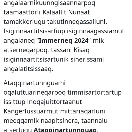
angalaarnikuunngisaannarpoq
taamaattorli Kalaallit Nunaat
tamakkerlugu takutinneqassalluni.
Isiginnaartitsisarfiup isiginnaagassiamut
angalaneq “
Immerneq 2024
”-mik
atserneqarpoq, tassani Kisaq
isiginnaartitsisartunik sinerissami
angalatitsissaaq.
Ataqqinartunnguami
oqaluttuarineqarpoq timmisartortartup
issittup inoqajuittortaanut
Kangerlussuarmut mittariaqarluni
meeqqamik naapitsinera, taannalu
atserlugu
Ataqqinartunnguaq
.