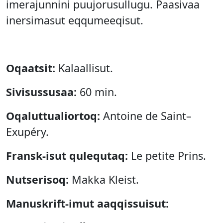
imerajunnini puujorusullugu. Paasivaa
inersimasut eqqumeeqisut.
Oqaatsit:
Kalaallisut.
Sivisussusaa:
60 min.
Oqaluttualiortoq:
Antoine de Saint–
Exupéry.
Fransk-isut qulequtaq:
Le petite Prins.
Nutserisoq:
Makka Kleist.
Manuskrift-imut aaqqissuisut: