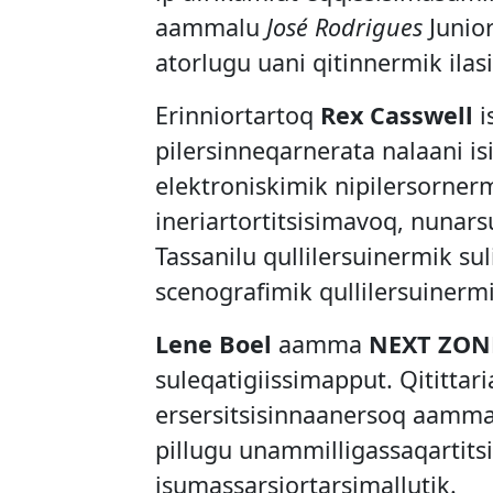
aammalu
José Rodrigues
Junior
atorlugu uani qitinnermik ilas
Erinniortartoq
Rex Casswell
i
pilersinneqarnerata nalaani is
elektroniskimik nipilersornerm
ineriartortitsisimavoq, nunars
Tassanilu qullilersuinermik su
scenografimik qullilersuinermi
Lene Boel
aamma
NEXT ZON
suleqatigiissimapput. Qititta
ersersitsisinnaanersoq aamma
pillugu unammilligassaqartit
isumassarsiortarsimallutik.