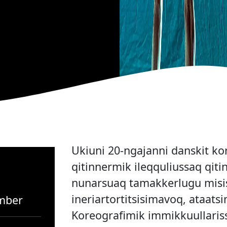
Ukiuni 20-ngajanni danskit ko
qitinnermik ileqquliussaq qiti
nunarsuaq tamakkerlugu misi
ineriartortitsisimavoq, ataatsi
mber
Koreografimik immikkuullaris