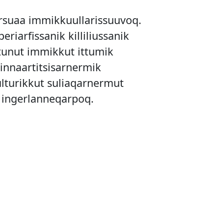
larsuaa immikkuullarissuuvoq.
eriarfissanik killiliussanik
tunut immikkut ittumik
ginnaartitsisarnermik
ulturikkut suliaqarnermut
i ingerlanneqarpoq.
g.