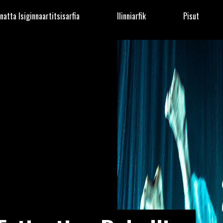
natta Isiginnaartitsisarfia
Ilinniarfik
Pisut