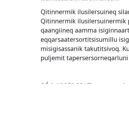
Qitinnermik ilusilersuineq si
Qitinnermik ilusilersuinermik p
qaangiineq aamma isiginnaar
eqqarsaatersortitsisumillu isi
misigisassanik takutitsivoq. K
puljemit tapersersorneqarlun
DÉ & KOREOGRAFI
:
Lene Boel.
Erinniortoq
:
Rex Casswell.
Qullilerisoq
:
Jesper Kongshau
Atisaliortoq:
Dorte Thorsen.