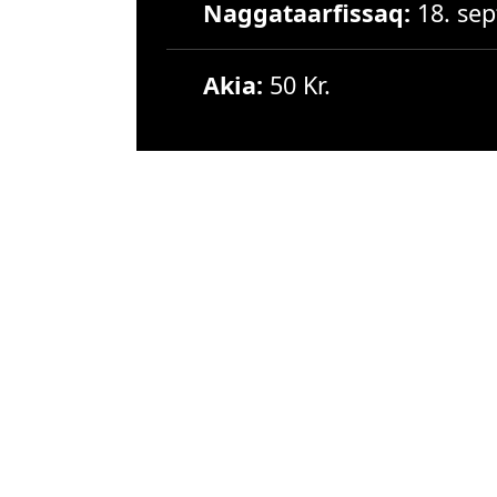
Naggataarfissaq:
18. se
Akia:
50 Kr.