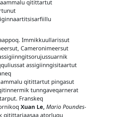
aammalu qitittartut
rtunut
innaartitsisarfiillu
ppoq. Immikkuullarissut
imeersut, Cameronimeersut
assigiinngitsorujussuarnik
qquliussat assigiinngisitaartut
laneq
ammalu qitittartut pingasut
 qitinnermik tunngaveqarnerat
tarput. Franskeq
gornikoq
Xuan Le,
Mario Poundes
-
 qitittariaasaa atorlugu