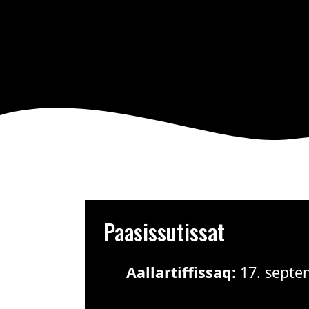
Paasissutissat
Aallartiffissaq:
17. septe