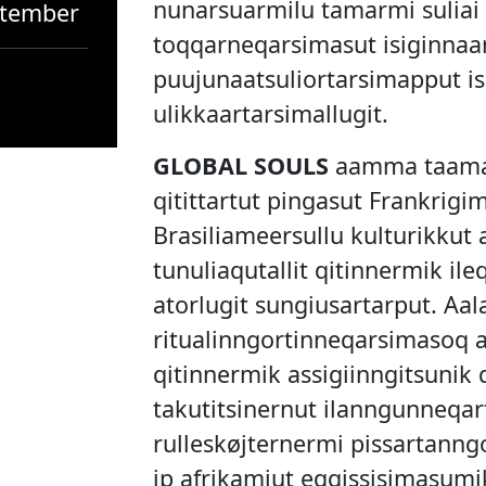
nunarsuarmilu tamarmi suliai 
ptember
toqqarneqarsimasut isiginnaa
puujunaatsuliortarsimapput isig
ulikkaartarsimallugit.
GLOBAL SOULS
aamma taamaa
qitittartut pingasut Frankrig
Brasiliameersullu kulturikkut 
tunuliaqutallit qitinnermik ile
atorlugit sungiusartarput. Aa
ritualinngortinneqarsimasoq a
qitinnermik assigiinngitsunik
takutitsinernut ilanngunneqar
rulleskøjternermi pissartann
ip afrikamiut eqqissisimasumik