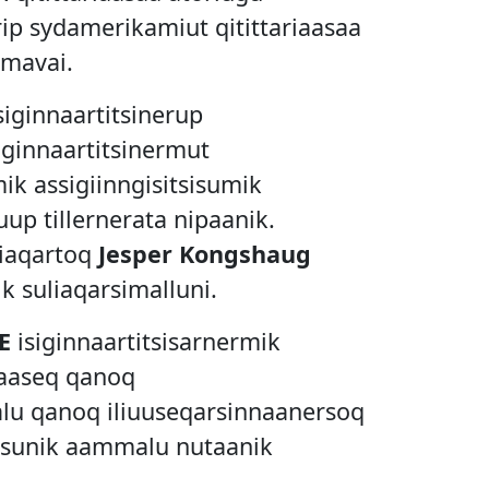
ip sydamerikamiut qitittariaasaa
imavai.
siginnaartitsinerup
iginnaartitsinermut
ik assigiinngisitsisumik
uup tillernerata nipaanik.
liaqartoq
Jesper Kongshaug
k suliaqarsimalluni.
E
isiginnaartitsisarnermik
riaaseq qanoq
lu qanoq iliuuseqarsinnaanersoq
sisunik aammalu nutaanik