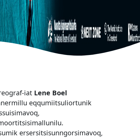
reograf-iat
Lene Boel
nnermillu eqqumiitsuliortunik
ssuisimavoq,
moortitsisimallunilu.
sumik ersersitsisunngorsimavoq,