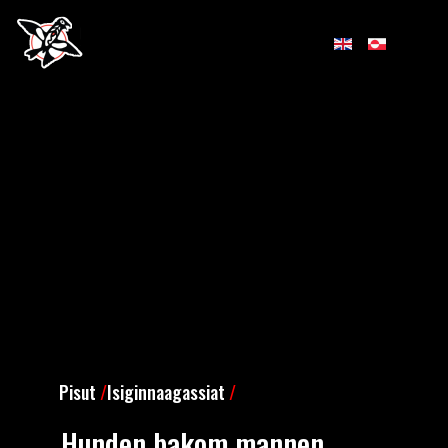
Pisut
/
Isiginnaagassiat
/
Hunden bakom mannen