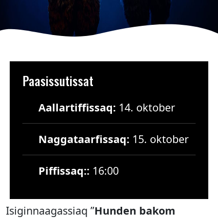
Paasissutissat
Aallartiffissaq:
14. oktober
Naggataarfissaq:
15. oktober
Piffissaq::
16:00
Isiginnaagassiaq ”
Hunden bakom