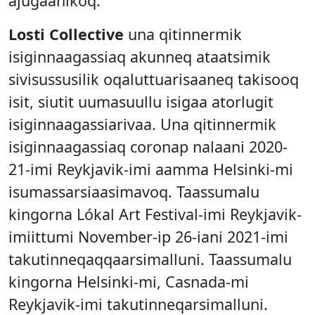
ajugaanikoq.
Losti Collective
una qitinnermik
isiginnaagassiaq akunneq ataatsimik
sivisussusilik oqaluttuarisaaneq takisooq
isit, siutit uumasuullu isigaa atorlugit
isiginnaagassiarivaa. Una qitinnermik
isiginnaagassiaq coronap nalaani 2020-
21-imi Reykjavik-imi aamma Helsinki-mi
isumassarsiaasimavoq. Taassumalu
kingorna Lókal Art Festival-imi Reykjavik-
imiittumi November-ip 26-iani 2021-imi
takutinneqaqqaarsimalluni. Taassumalu
kingorna Helsinki-mi, Casnada-mi
Reykjavik-imi takutinneqarsimalluni.