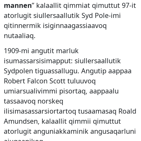
mannen
” kalaallit qimmiat qimuttut 97-it
atorlugit siullersaallutik Syd Pole-imi
qitinnermik isiginnaagassiaavoq
nutaaliaq.
1909-mi angutit marluk
isumassarsisimapput: siullersaallutik
Sydpolen tiguassallugu. Angutip aappaa
Robert Falcon Scott tuluuvoq
umiarsualivimmi pisortaq, aappaalu
tassaavoq norskeq
ilisimasassarsiortartoq tusaamasaq Roald
Amundsen, kalaallit qimmii qimuttut
atorlugit anguniakkaminik angusaqarluni