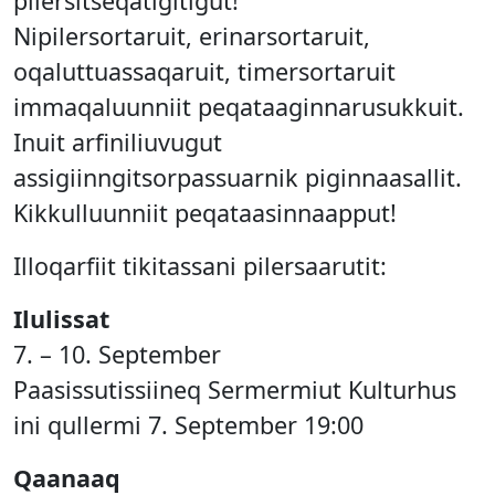
pilersitseqatigitigut!
Nipilersortaruit, erinarsortaruit,
oqaluttuassaqaruit, timersortaruit
immaqaluunniit peqataaginnarusukkuit.
Inuit arfiniliuvugut
assigiinngitsorpassuarnik piginnaasallit.
Kikkulluunniit peqataasinnaapput!
Illoqarfiit tikitassani pilersaarutit:
Ilulissat
7. – 10. September
Paasissutissiineq Sermermiut Kulturhus
ini qullermi 7. September 19:00
Qaanaaq