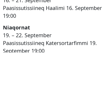
16. – 21. September
Paasissutissiineq Haalimi 16. September
19:00
Niaqornat
19. – 22. September
Paasissutissiineq Katersortarfimmi 19.
September 19:00
Uummannaq
23. – 26. September
Paasissutissiineq Haalip katersortarfiani
23. September 19:00
Maniitsoq
23. – 27. September