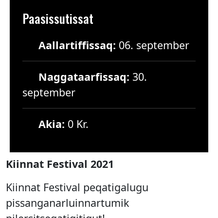
Paasissutissat
Aallartiffissaq:
06. september
Naggataarfissaq:
30.
september
Akia:
0 Kr.
Kiinnat Festival 2021
Kiinnat Festival peqatigalugu
pissanganarluinnartumik