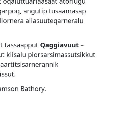
 oqaluttuariaasaat atorlugu
qarpoq, angutip tusaamasap
uliornera aliasuuteqarneralu
ut tassaapput
Qaggiavuut
–
 kiisalu piorsarsimassutsikkut
aartitsisarnerannik
issut.
amson Bathory.