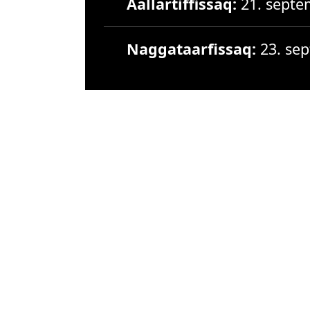
Aallartiffissaq:
21. septe
Naggataarfissaq:
23. se