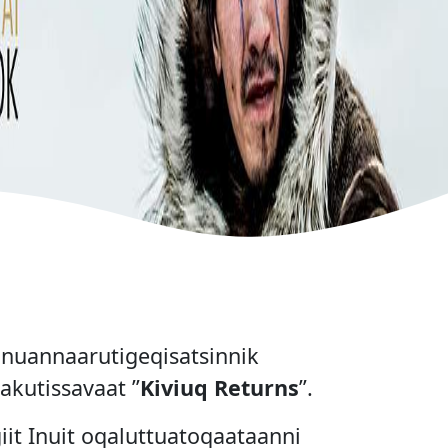
i nuannaarutigeqisatsinnik
akutissavaat ”
Kiviuq Returns
”.
it Inuit oqaluttuatoqaataanni