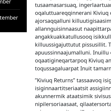
mber
tusaamasarsuaq, ingerlaartuar
oqaluttuareqqinnerani Kiviuq
ptember
ajorsaqqalluni killuutigisaas
allannguisinnaasut naapittarpa
angakkuakkatullusooq isikkulli
killuussigajuttutut pissusilli
apuussinnaajumalluni. Inuillu
oqaatigineqartarpoq Kiviuq a
toqussagaluarpat Inuit tama
”Kiviuq Returns” tassaavoq is
isiginnaartitseriaatsit assigii
akunnermik ataatsimik sivisus
nipilersoriaasaat, qilaatersort