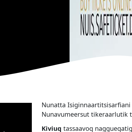
Nunatta Isiginnaartitsisarfian
Nunavumeersut tikeraarlutik t
Kiviuq
tassaavoq naggueqatigi