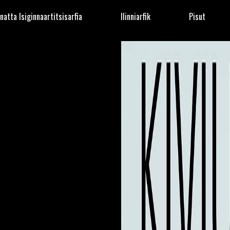
natta Isiginnaartitsisarfia
Ilinniarfik
Pisut