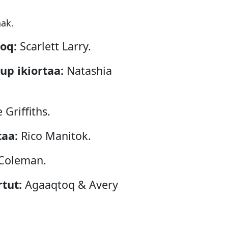
ak.
soq:
Scarlett Larry.
up ikiortaa:
Natashia
 Griffiths.
taa:
Rico Manitok.
Coleman.
tut:
Agaaqtoq & Avery
 Arreak.