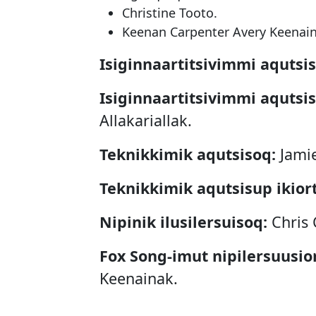
Christine Tooto.
Keenan Carpenter Avery Keenain
Isiginnaartitsivimmi aqutsi
Isiginnaartitsivimmi aqutsis
Allakariallak.
Teknikkimik aqutsisoq:
Jamie
Teknikkimik aqutsisup ikior
Nipinik ilusilersuisoq:
Chris 
Fox Song-imut nipilersuusior
Keenainak.
Atisanik ilusilersuisoq:
Looee