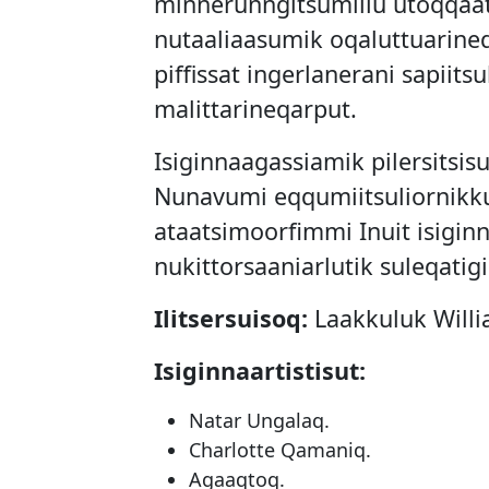
minnerunngitsumillu utoqqaat
nutaaliaasumik oqaluttuarine
piffissat ingerlanerani sapiits
malittarineqarput.
Isiginnaagassiamik pilersitsis
Nunavumi eqqumiitsuliornikkut
ataatsimoorfimmi Inuit isiginn
nukittorsaaniarlutik suleqatigi
Ilitsersuisoq:
Laakkuluk Willi
Isiginnaartistisut:
Natar Ungalaq.
Charlotte Qamaniq.
Agaaqtoq.