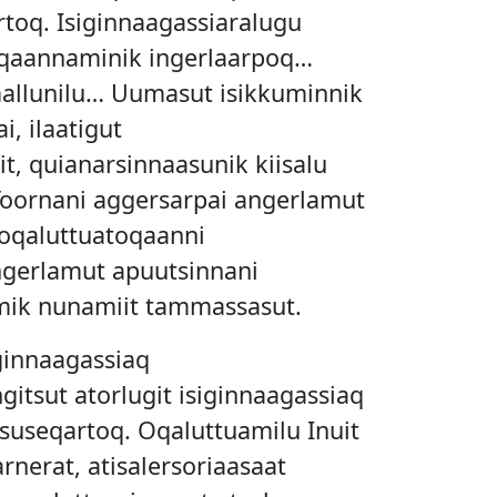
toq. Isiginnaagassiaralugu
 qaannaminik ingerlaarpoq…
imallunilu… Uumasut isikkuminnik
i, ilaatigut
t, quianarsinnaasunik kiisalu
t. Toornani aggersarpai angerlamut
 oqaluttuatoqaanni
ngerlamut apuutsinnani
rmik nunamiit tammassasut.
iginnaagassiaq
nngitsut atorlugit isiginnaagassiaq
suseqartoq. Oqaluttuamilu Inuit
arnerat, atisalersoriaasaat