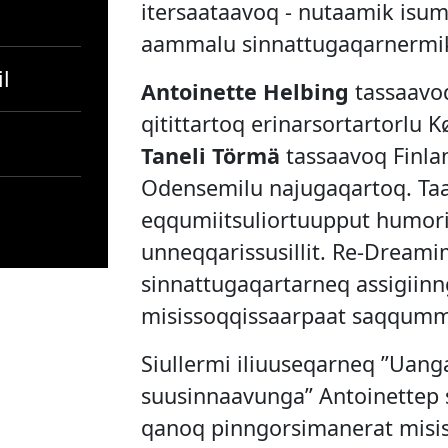
itersaataavoq - nutaamik isum
aammalu sinnattugaqarnermik
il
Antoinette Helbing
tassaavo
qitittartoq erinarsortartorlu
Taneli Törmä
tassaavoq Finlan
Odensemilu najugaqartoq. Ta
eqqumiitsuliortuupput humori
unneqqarissusillit. Re-Dreami
sinnattugaqartarneq assigiinng
misissoqqissaarpaat saqqumm
Siullermi iliuuseqarneq ”Uang
suusinnaavunga” Antoinettep 
qanoq pinngorsimanerat misi