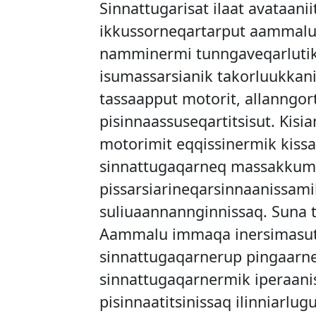
Sinnattugarisat ilaat avataani
ikkussorneqartarput aammalu 
namminermi tunngaveqarlutik
isumassarsianik takorluukkanil
tassaapput motorit, allanngor
pisinnaassuseqartitsisut. Kisia
motorimit eqqissinermik kissa
sinnattugaqarneq massakkum
pissarsiarineqarsinnaanissami
suliuaannannginnissaq. Suna 
Aammalu immaqa inersimasut
sinnattugaqarnerup pingaarn
sinnattugaqarnermik iperaani
pisinnaatitsinissaq ilinniarlugu