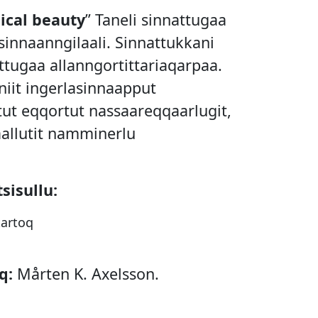
ical beauty
” Taneli sinnattugaa
isinnaanngilaali. Sinnattukkani
ttugaa allanngortittariaqarpaa.
niit ingerlasinnaapput
tut eqqortut nassaareqqaarlugit,
aallutit namminerlu
sisullu:
tartoq
q:
Mårten K. Axelsson.
ut:
Erik Schrøder Christoffersen