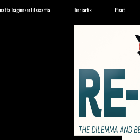
natta Isiginnaartitsisarfia
Ilinniarfik
Pisut