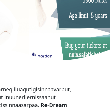
arneq iluaqutigisinnaavarput,
 inuunerilernissaanut
tissinnaasarpaa.
Re-Dream