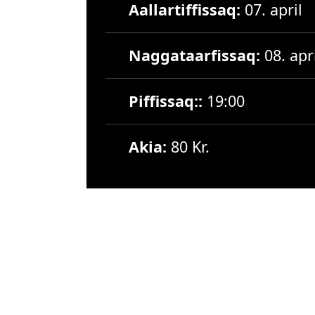
Aallartiffissaq:
07. april
Naggataarfissaq:
08. apr
Piffissaq::
19:00
Akia:
80 Kr.