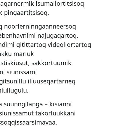
aqarnermik isumaliortitsisoq
 pingaartitsisoq.
q noorlerninngaanneersoq
 Københavnimi najugaqartoq.
dimi qitittartoq videoliortartoq
akku marluk
stiskiusut, sakkortuumik
mi siunissami
itsunillu iliuuseqartarneq
iullugulu.
a suunngilanga – kisianni
siunissamut takorluukkani
ssoqqissaarsimavaa.