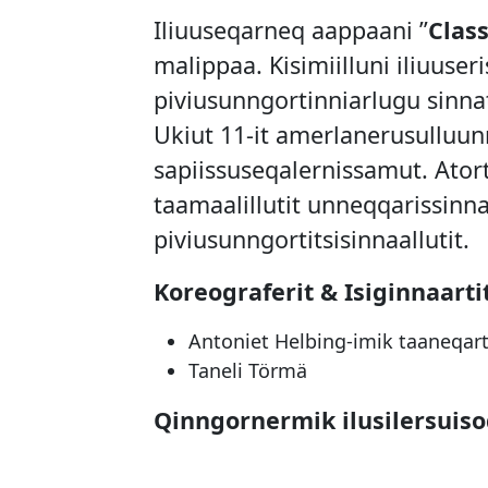
Iliuuseqarneq aappaani ”
Class
malippaa. Kisimiilluni iliuuser
piviusunngortinniarlugu sinna
Ukiut 11-it amerlanerusulluun
sapiissuseqalernissamut. Ator
taamaalillutit unneqqarissinn
piviusunngortitsisinnaallutit.
Koreograferit & Isiginnaartit
Antoniet Helbing-imik taaneqar
Taneli Törmä
Qinngornermik ilusilersuiso
Nipilerisut aamma erinniort