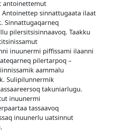
it antoinettemut
Antoinettep sinnattugaata ilaat
. Sinnattugaqarneq
lu pilersitsisinnaavoq. Taakku
titsinissamut
nni inuunermi piffissami ilaanni
ateqarneq pilertarpoq –
iinnissamik aammalu
k. Sulipilunnermik
tassaareersoq takuniarlugu.
ut inuunermi
erpaartaa tassaavoq
ssaq inuunerlu uatsinnut
.