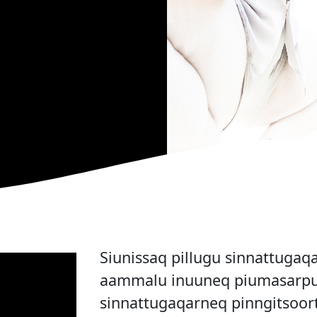
Siunissaq pillugu sinnattugaq
aammalu inuuneq piumasarput
sinnattugaqarneq pinngitsoor