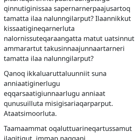
qinnutiginissaa sapernarnerpaajusartoq
tamatta ilaa nalunngilarput? Ilaannikkut
kissaatigineqarnerluta
nalornissuteqaraangatta matut uatsinnut
ammarartut takusinnaajunnaartarneri
tamatta ilaa nalunngilarput?
Qanoq ikkaluaruttaluunniit suna
anniaatiginerlugu
eqqarsaatigiunnaarlugu anniaat
qunusuilluta misigisariaqarparput.
Ataatsimoorluta.
Taamaammat oqaluttuarineqartussamut
ilagitigut, immap naqqani