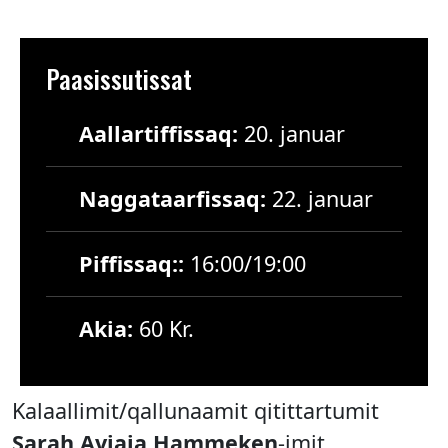
Paasissutissat
Aallartiffissaq:
20. januar
Naggataarfissaq:
22. januar
Piffissaq::
16:00/19:00
Akia:
60 Kr.
Kalaallimit/qallunaamit qitittartumit
Sarah Aviaja Hammeken
-imit