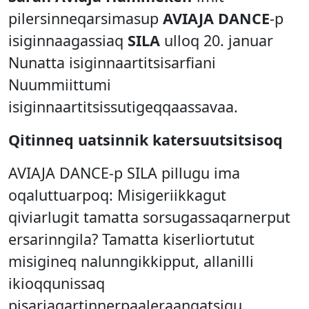
pilersinneqarsimasup
AVIAJA DANCE
-p
isiginnaagassiaq
SILA
ulloq 20. januar
Nunatta isiginnaartitsisarfiani
Nuummiittumi
isiginnaartitsissutigeqqaassavaa.
Qitinneq uatsinnik katersuutsitsisoq
AVIAJA DANCE-p SILA pillugu ima
oqaluttuarpoq: Misigeriikkagut
qiviarlugit tamatta sorsugassaqarnerput
ersarinngila? Tamatta kiserliortutut
misigineq nalunngikkipput, allanilli
ikioqqunissaq
pisariaqartinnerpaaleraangatsigu