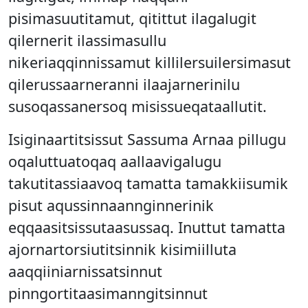
pisimasuutitamut, qitittut ilagalugit
qilernerit ilassimasullu
nikeriaqqinnissamut killilersuilersimasut
qilerussaarneranni ilaajarnerinilu
susoqassanersoq misissueqataallutit.
Isiginaartitsissut Sassuma Arnaa pillugu
oqaluttuatoqaq aallaavigalugu
takutitassiaavoq tamatta tamakkiisumik
pisut aqussinnaannginnerinik
eqqaasitsissutaasussaq. Inuttut tamatta
ajornartorsiutitsinnik kisimiilluta
aaqqiiniarnissatsinnut
pinngortitaasimanngitsinnut