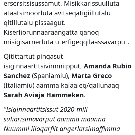
ersersitsisussamut. Misikkarissuulluta
ataatsimoorluta avitseqatigiillutalu
qitillutalu pissaagut.
Kiserliorunnaaraangatta qanoq
misigisarnerluta uterfigeqqilaassavarput.
Qitittartut pingasut
isiginnaartitsivimmiipput,
Amanda Rubio
Sanchez
(Spaniamiu),
Marta Greco
(Italiamiu) aamma kalaaleq/qallunaaq
Sarah Aviaja Hammeken
.
”Isiginnaartitsissut 2020-mili
suliarisimavarput aamma maanna
Nuummi illoqarfiit angerlarsimaffimma