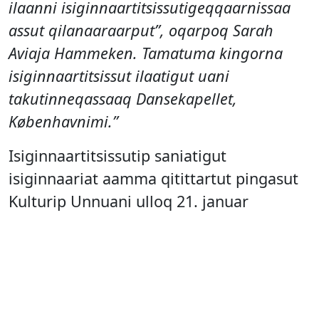
ilaanni isiginnaartitsissutigeqqaarnissaa
assut qilanaaraarput”, oqarpoq Sarah
Aviaja Hammeken. Tamatuma kingorna
isiginnaartitsissut ilaatigut uani
takutinneqassaaq Dansekapellet,
Københavnimi.”
Isiginnaartitsissutip saniatigut
isiginnaariat aamma qitittartut pingasut
Kulturip Unnuani ulloq 21. januar
naapissinnaapput, Nunatta
Isiginnaartitsivia akeqanngitsumik
kikkunnut tamanut ammassammat,
tassani qitittartut
workshoppertitsinissamut nal. 14 aamma