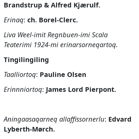
Brandstrup & Alfred Kjærulf.
Erinaq
:
ch. Borel-Clerc.
Liva Weel-imit Regnbuen-imi Scala
Teaterimi 1924-mi erinarsorneqartoq.
Tingilingiling
Taalliortoq
:
Pauline Olsen
Erinnniortoq
:
James Lord Pierpont.
Aningaasaqarneq allaffissornerlu
:
Edvard
Lyberth-Mørch.