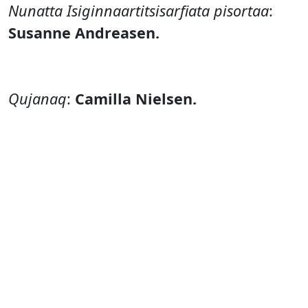
Nunatta Isiginnaartitsisarfiata pisortaa
:
Susanne Andreasen.
Qujanaq
:
Camilla Nielsen.
Una suliaq tapersersorneqarpoq
:
Nuummi Najukkami Ataatsimiitilaliaq
/ Lokaludvalget.
Oqaatsit
:
Kalaallisut.
Ukiut
:
15+