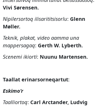
Vivi Sørensen.
Nipilersortoq ilisarititsisorlu
:
Glenn
Møller.
Teknik, plakat, video aamma una
mappersagaq
:
Gerth W. Lyberth.
Scenemi ikiorti
:
Nuunu Martensen.
Taallat erinarsorneqartut
:
Eskimo’r
Taalliortoq
:
Carl Arctander, Ludvig