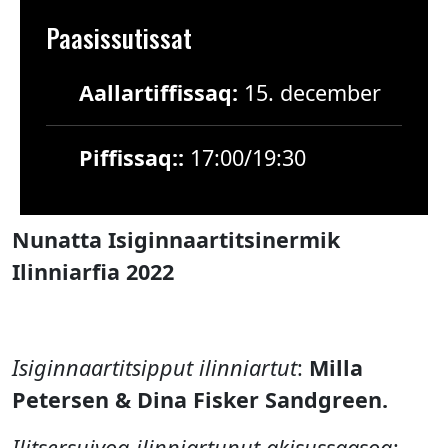
Paasissutissat
Aallartiffissaq:
15. december
Piffissaq::
17:00/19:30
Nunatta Isiginnaartitsinermik
Ilinniarfia 2022
Isiginnaartitsipput ilinniartut
:
Milla
Petersen & Dina Fisker Sandgreen.
Ilitsersuivoq ilinniartunut akisussaasoq
: