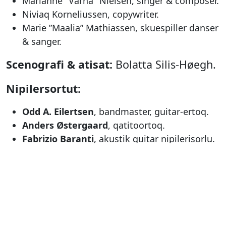
Marianne "Varna" Nielsen, singer & composer.
Niviaq Korneliussen, copywriter.
Marie ”Maalia” Mathiassen, skuespiller danser
& sanger.
Scenografi & atisat:
Bolatta Silis-Høegh.
Nipilersortut:
Odd A. Eilertsen
, bandmaster, guitar-ertoq.
Anders Østergaard
, qatitoortoq.
Fabrizio Baranti
, akustik guitar nipilerisorlu.
Nino Fencker
, tumerparpaartoq.
Ulrik Wigh
, pattattoq.
Qullernik ilusilersuisoq:
Naleraq
Eugenius.