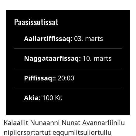
Paasissutissat
Aallartiffissaq:
03. marts
Naggataarfissaq:
10. marts
Piffissaq::
20:00
Akia:
100 Kr.
Kalaallit Nunaanni Nunat Avannarliinilu
nipilersortartut eqqumiitsuliortullu