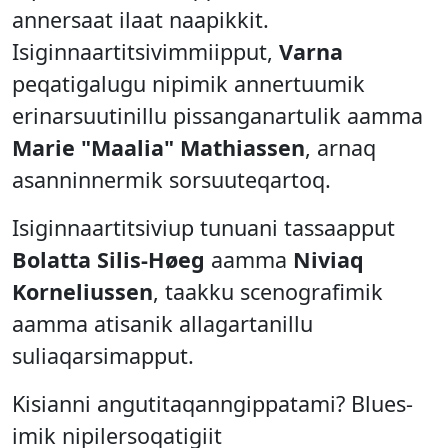
annersaat ilaat naapikkit.
Isiginnaartitsivimmiipput,
Varna
peqatigalugu nipimik annertuumik
erinarsuutinillu pissanganartulik aamma
Marie "Maalia" Mathiassen
, arnaq
asanninnermik sorsuuteqartoq.
Isiginnaartitsiviup tunuani tassaapput
Bolatta Silis-Høeg
aamma
Niviaq
Korneliussen
, taakku scenografimik
aamma atisanik allagartanillu
suliaqarsimapput.
Kisianni angutitaqanngippatami? Blues-
imik nipilersoqatigiit