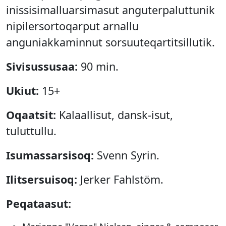
inissisimalluarsimasut anguterpaluttunik
nipilersortoqarput arnallu
anguniakkaminnut sorsuuteqartitsillutik.
Sivisussusaa:
90 min.
Ukiut:
15+
Oqaatsit:
Kalaallisut, dansk-isut,
tuluttullu.
Isumassarsisoq:
Svenn Syrin.
Ilitsersuisoq:
Jerker Fahlstöm.
Peqataasut: