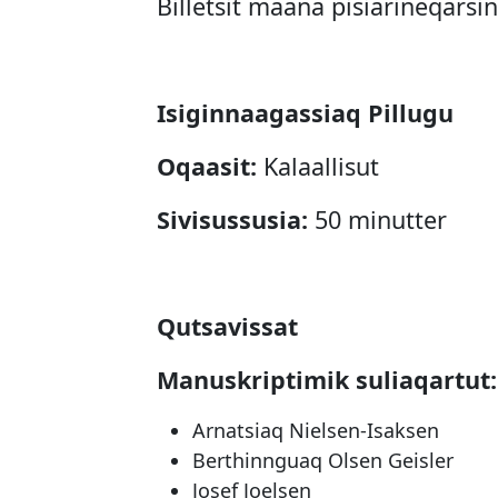
Billetsit maana pisiarineqars
Isiginnaagassiaq Pillugu
Oqaasit:
Kalaallisut
Sivisussusia:
50 minutter
Qutsavissat
Manuskriptimik suliaqartut:
Arnatsiaq Nielsen-Isaksen
Berthinnguaq Olsen Geisler
Josef Joelsen