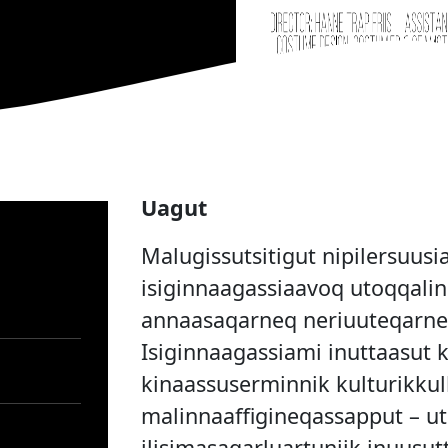
Uagut
Malugissutsitigut nipilersuus
isiginnaagassiaavoq utoqqali
annaasaqarneq neriuuteqarne
Isiginnaagassiami inuttaasut k
i
kinaassuserminnik kulturikkul
malinnaaffigineqassapput – u
ilisimasaqarluartuniik inuusut