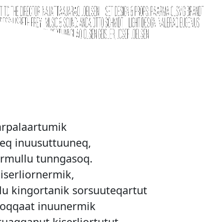
iarpalaartumik
neq inuusuttuuneq,
rmullu tunngasoq.
iserliornermik,
lu kingortanik sorsuuteqartut
toqqaat inuunermik
tuaqqanut kiserliortutut