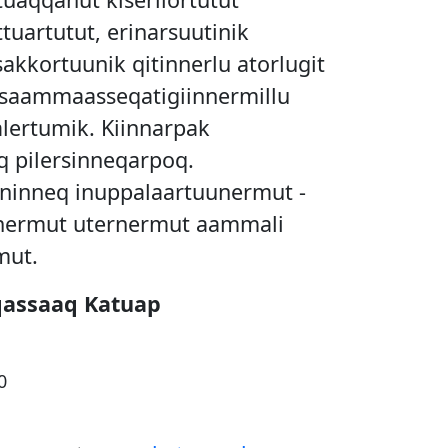
tuartutut, erinarsuutinik
akkortuunik qitinnerlu atorlugit
 saammaasseqatigiinnermillu
lertumik. Kiinnarpak
q pilersinneqarpoq.
nninneq inuppalaartuunermut -
ermut uternermut aammali
mut.
qassaaq Katuap
00