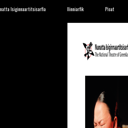
natta Isiginnaartitsisarfia
Ilinniarfik
Pisut