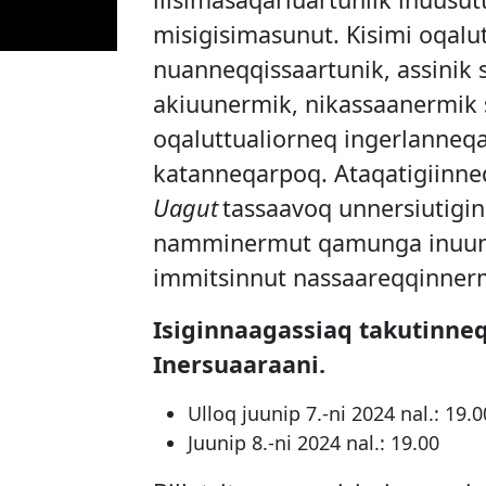
misigisimasunut. Kisimi oqalut
nuanneqqissaartunik, assinik s
akiuunermik, nikassaanermik
oqaluttualiorneq ingerlanneqa
katanneqarpoq. Ataqatigiinne
Uagut
tassaavoq unnersiutigi
namminermut qamunga inuun
immitsinnut nassaareqqinner
Isiginnaagassiaq takutinne
Inersuaaraani.
Ulloq juunip 7.-ni 2024 nal.: 19.
Juunip 8.-ni 2024 nal.: 19.00