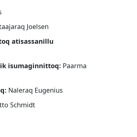
s
taajaraq Joelsen
oq atisassanillu
nik isumaginnittoq:
Paarma
oq:
Naleraq Eugenius
to Schmidt