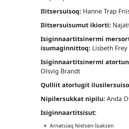
Ilitsersuisoq:
Hanne Trap Frii
Ilitsersuisumut ikiorti:
Najat
Isiginnaartitsinermi mersort
isumaginnittoq:
Lisbeth Frey
Isiginnaartitsinermi atortu
Olsvig Brandt
Qulliit atorlugit ilusilersuis
Nipilersukkat nipilu:
Anda Ot
Isiginnaartitsisut:
Arnatsiaq Nielsen-Isaksen