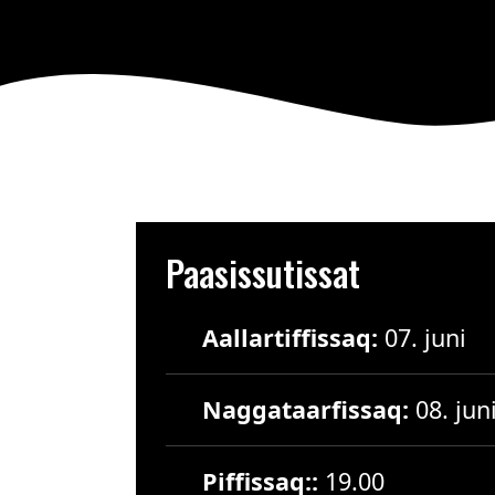
Paasissutissat
Aallartiffissaq:
07. juni
Naggataarfissaq:
08. jun
Piffissaq::
19.00