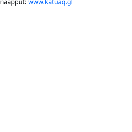
innaapput:
www.katuaq.gl