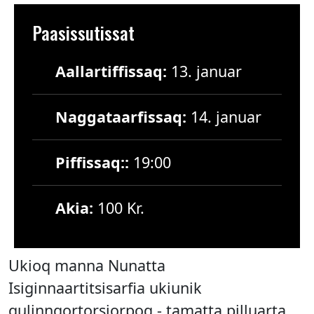
Paasissutissat
Aallartiffissaq:
13. januar
Naggataarfissaq:
14. januar
Piffissaq::
19:00
Akia:
100 Kr.
Ukioq manna Nunatta
Isiginnaartitsisarfia ukiunik
qulinngortorsiorpoq - tamatta pilluarta.