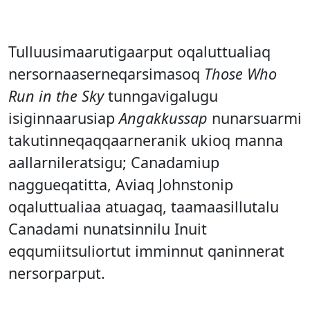
Tulluusimaarutigaarput oqaluttualiaq
nersornaaserneqarsimasoq
Those Who
Run in the Sky
tunngavigalugu
isiginnaarusiap
Angakkussap
nunarsuarmi
takutinneqaqqaarneranik ukioq manna
aallarnileratsigu; Canadamiup
naggueqatitta, Aviaq Johnstonip
oqaluttualiaa atuagaq, taamaasillutalu
Canadami nunatsinnilu Inuit
eqqumiitsuliortut imminnut qaninnerat
nersorparput.