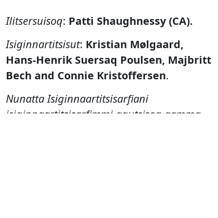
Ilitsersuisoq
:
Patti Shaughnessy (CA).
Isiginnartitsisut
:
Kristian Mølgaard,
Hans-Henrik Suersaq Poulsen, Majbritt
Bech and Connie Kristoffersen
.
Nunatta Isiginnaartitsisarfiani
isiginnaartitsisarfimmi aqutsisoq aamma
dramaturgi
:
Susanne Andreasen.
Ilusilersuisoq atisaliortorlu
:
Camilla
Nielsen.
Nipilerisoq
:
Hans-Ole Amossen.
Visuals
:
Gerth Lyberth.