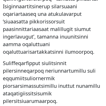
Isiginnaartitsinerup silarsuaani
oqariartaaseq una atukulavarput
‘siuaasatta pikkorissorsuit
paasinnittariaasaat malillugit siumut
ingerlavugut’, tamanna inuunitsinni
aamma oqaluttuani
oqaluttuarisartakkatsinni ilumoorpoq.
Suliffeqarfipput siulitsinnit
pilersinneqarpoq neriunnartumillu suli
eqqumiitsuliornermik
piorsarsimassutsimillu inuttut nunamillu
ataqatigiissitsisumik
pilersitsiuarumaarpoq.