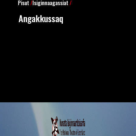
Pisut
/
Isiginnaagassiat
/
Angakkussaq