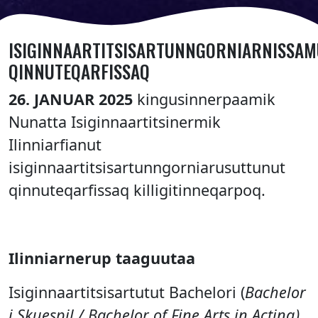
ISIGINNAARTITSISARTUNNGORNIARNISSAM
QINNUTEQARFISSAQ
26. JANUAR 2025
kingusinnerpaamik
Nunatta Isiginnaartitsinermik
Ilinniarfianut
isiginnaartitsisartunngorniarusuttunut
qinnuteqarfissaq killigitinneqarpoq.
Ilinniarnerup taaguutaa
Isiginnaartitsisartutut Bachelori (
Bachelor
i Skuespil / Bachelor of Fine Arts in Acting)