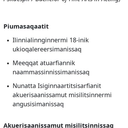
Piumasaqaatit
Ilinnialinnginnermi 18-inik
ukioqalereersimanissaq
Meeqqat atuarfiannik
naammassinnissimanissaq
Nunatta Isiginnaartitsisarfianit
akuerisaanissamut misilitsinnermi
angusisimanissaq
Akuerisaanissamut misilitsinnissaq