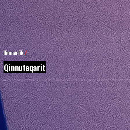
Ilinniarfik
/
Qinnuteqarit