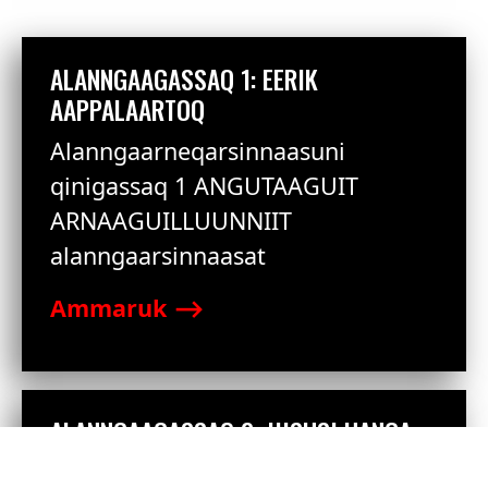
ALANNGAAGASSAQ 1: EERIK
AAPPALAARTOQ
Alanngaarneqarsinnaasuni
qinigassaq 1 ANGUTAAGUIT
ARNAAGUILLUUNNIIT
alanngaarsinnaasat
Ammaruk ⟶
ALANNGAAGASSAQ 2: JIISUSI UANGA
ERNERA