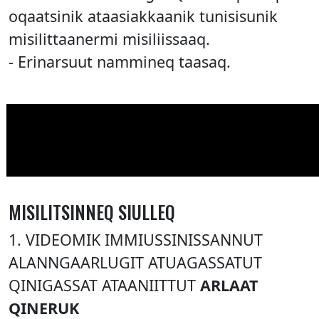
oqaatsinik ataasiakkaanik tunisisunik
misilittaanermi misiliissaaq.
- Erinarsuut nammineq taasaq.
MISILITSINNEQ SIULLEQ
1. VIDEOMIK IMMIUSSINISSANNUT
ALANNGAARLUGIT ATUAGASSATUT
QINIGASSAT ATAANIITTUT
ARLAAT
QINERUK