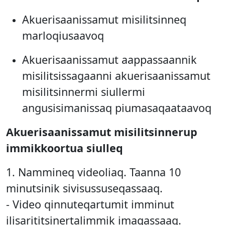
Akuerisaanissamut misilitsinneq
marloqiusaavoq
Akuerisaanissamut aappassaannik
misilitsissagaanni akuerisaanissamut
misilitsinnermi siullermi
angusisimanissaq piumasaqaataavoq
Akuerisaanissamut misilitsinnerup
immikkoortua siulleq
1. Nammineq videoliaq. Taanna 10
minutsinik sivisussuseqassaaq.
- Video qinnuteqartumit imminut
ilisarititsinertalimmik imaqassaaq.