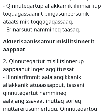
- Qinnuteqartup allakkamik ilinniarfiup
toqqagassaaniit pingasuneersunik
ataatsimik toqqagaqassaaq.
- Erinarsuut nammineq taasaq.
Akuerisaanissamut misilitsinnerit
aappaat
2. Qinnuteqartut misilitsinnerup
aappaanut ingerlaqqittussat
- ilinniarfimmit aalajangikkanik
allakkanik atuaassapput, tassani
qinnuteqartut nammineq
aalajangissavaat inuttaq sorleq
inuttarerusunnerlugu. Qinnuteqartoq