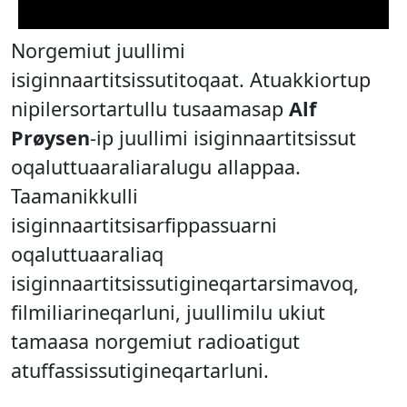
Norgemiut juullimi
isiginnaartitsissutitoqaat. Atuakkiortup
nipilersortartullu tusaamasap
Alf
Prøysen
-ip juullimi isiginnaartitsissut
oqaluttuaaraliaralugu allappaa.
Taamanikkulli
isiginnaartitsisarfippassuarni
oqaluttuaaraliaq
isiginnaartitsissutigineqartarsimavoq,
filmiliarineqarluni, juullimilu ukiut
tamaasa norgemiut radioatigut
atuffassissutigineqartarluni.