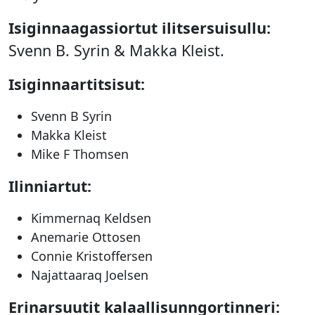
Isiginnaagassiortut ilitsersuisullu:
Svenn B. Syrin & Makka Kleist.
Isiginnaartitsisut:
Svenn B Syrin
Makka Kleist
Mike F Thomsen
Ilinniartut:
Kimmernaq Keldsen
Anemarie Ottosen
Connie Kristoffersen
Najattaaraq Joelsen
Erinarsuutit kalaallisunngortinneri: