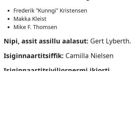
Frederik ”Kunngi” Kristensen
Makka Kleist
Mike F. Thomsen
Nipi, assit assillu aalasut:
Gert Lyberth.
Isiginnaartitsiffik:
Camilla Nielsen
Isiginnaartitsiviliornermi ikiorti
atortullu:
Mia Bredsdorff.
Mersortoq:
Kirsten Mortensen.
Qulliit:
Ilannguaq Kleist.
Kiinappaliortoq:
Peter ”Kujooq”
Kristiansen.