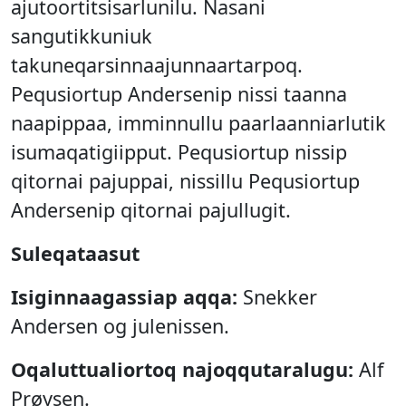
ajutoortitsisarlunilu. Nasani
sangutikkuniuk
takuneqarsinnaajunnaartarpoq.
Pequsiortup Andersenip nissi taanna
naapippaa, imminnullu paarlaanniarlutik
isumaqatigiipput. Pequsiortup nissip
qitornai pajuppai, nissillu Pequsiortup
Andersenip qitornai pajullugit.
Suleqataasut
Isiginnaagassiap aqqa:
Snekker
Andersen og julenissen.
Oqaluttualiortoq najoqqutaralugu:
Alf
Prøysen.