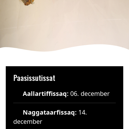
Paasissutissat
Aallartiffissaq:
06. december
Naggataarfissaq:
14.
december