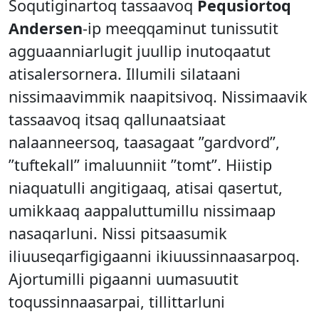
Soqutiginartoq tassaavoq
Pequsiortoq
Andersen
-ip meeqqaminut tunissutit
agguaanniarlugit juullip inutoqaatut
atisalersornera. Illumili silataani
nissimaavimmik naapitsivoq. Nissimaavik
tassaavoq itsaq qallunaatsiaat
nalaanneersoq, taasagaat ”gardvord”,
”tuftekall” imaluunniit ”tomt”. Hiistip
niaquatulli angitigaaq, atisai qasertut,
umikkaaq aappaluttumillu nissimaap
nasaqarluni. Nissi pitsaasumik
iliuuseqarfigigaanni ikiuussinnaasarpoq.
Ajortumilli pigaanni uumasuutit
toqussinnaasarpai, tillittarluni